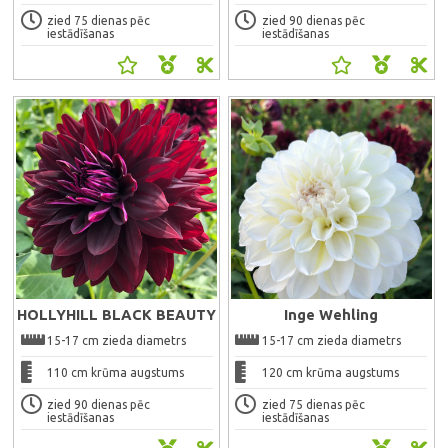
zied 75 dienas pēc
zied 90 dienas pēc
iestādīšanas
iestādīšanas
Ātrais skats
Ātrais skats
HOLLYHILL BLACK BEAUTY
Inge Wehling
15-17 cm zieda diametrs
15-17 cm zieda diametrs
110 cm krūma augstums
120 cm krūma augstums
zied 90 dienas pēc
zied 75 dienas pēc
iestādīšanas
iestādīšanas
Ātrais skats
Ātrais skats