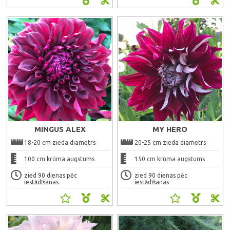
MINGUS ALEX
MY HERO
18-20 cm zieda diametrs
20-25 cm zieda diametrs
100 cm krūma augstums
150 cm krūma augstums
zied 90 dienas pēc
zied 90 dienas pēc
iestādīšanas
iestādīšanas
Ātrais skats
Ātrais skats