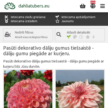
dahliatubers.eu
Ieteicama ziedu griešanai
Ieteicama apstādījumiem
Ieteicama izstādēm
Jaunums
Notīrīt filtrus
Atlasīt detalizēti
Atcelt visus ieslēgtos filtrus
DĀLIJU KATEGORIJA
Pasūti dekoratīvo dāliju gumus tiešsaistē -
Dekoratīvās dālijas
dāliju gumu piegāde ar kurjeru.
Ātrais skats
Ātrais skats
ZIEDA KRĀSA
Pasūti dekoratīvo dāliju gumus tiešsaistē - dāliju gumu piegāde ar
Visas krāsas
kurjeru līdz Jūsu durvīm.
ZIEDĒŠANAS LAIKS
Visi ziedēšanas laiki
ĪPAŠĪBAS
Visas īpašības
SECĪBA SARAKSTĀ
Standarta secība