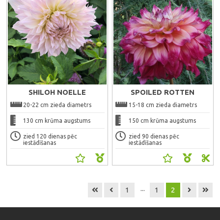
SHILOH NOELLE
SPOILED ROTTEN
20-22 cm zieda diametrs
15-18 cm zieda diametrs
130 cm krūma augstums
150 cm krūma augstums
zied 120 dienas pēc
zied 90 dienas pēc
iestādīšanas
iestādīšanas
...
1
1
2