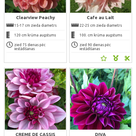
Clearview Peachy
Cafe au Lait
15-17 cm zieda diametrs
22-25 cm zieda diametrs
120 cm krūma augstums
100. cm krūma augstums
zied 75 dienas pēc
zied 90 dienas pēc
iestādīšanas
iestādīšanas
Ātrais skats
Ātrais skats
CREME DE CASSIS
DIVA