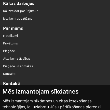
Kā tas darbojas
Kā izveidot pasūtījumu?
Ieteikumi audzēšana
Par mums
Noteikumi
Privātums
Piegāde
Atteikuma tiesības
Piegāde un apmaksa
Kontakti
Kontakti
Mēs izmantojam sīkdatnes
info@dahliatubers.eu
Mēs izmantojam sīkdatnes un citas izsekošanas
tehnoloģijas, lai uzlabotu Jūsu pārlūkošanas pieredzi