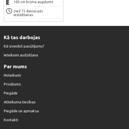
100 cm krūma augstums
zied 75 dienas pēc
iestādīšanas
Kā tas darbojas
Kā izveidot pasūtījumu?
Ieteikumi audzēšana
Par mums
Noteikumi
Privātums
Piegāde
Atteikuma tiesības
Piegāde un apmaksa
Kontakti