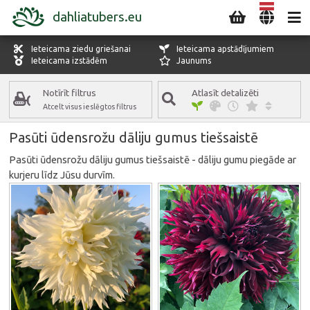
dahliatubers.eu
Ieteicama ziedu griešanai
Ieteicama apstādījumiem
Ieteicama izstādēm
Jaunums
Notīrīt filtrus
Atlasīt detalizēti
Atcelt visus ieslēgtos filtrus
DĀLIJU KATEGORIJA
Pasūti ūdensrožu dāliju gumus tiešsaistē
Ūdensrožu dālijas
Ātrais skats
Ātrais skats
Pasūti ūdensrožu dāliju gumus tiešsaistē - dāliju gumu piegāde ar
ZIEDA KRĀSA
kurjeru līdz Jūsu durvīm.
Visas krāsas
ZIEDĒŠANAS LAIKS
Visi ziedēšanas laiki
ĪPAŠĪBAS
Visas īpašības
SECĪBA SARAKSTĀ
Standarta secība