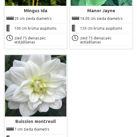
Mingus Ida
Manor Jayne
20 cm zieda diametrs
18.00 cm zieda diametrs
100 cm krūma augstums
130 cm krūma augstums
zied 75 dienas pēc
zied 75 dienas pēc
Ātrais skats
iestādīšanas
iestādīšanas
Buission montreuil
7 cm zieda diametrs