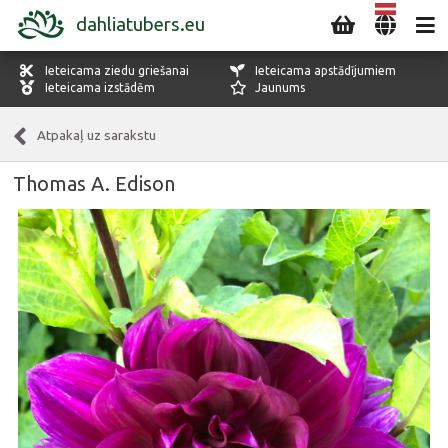
dahliatubers.eu
Ieteicama ziedu griešanai
Ieteicama apstādījumiem
Ieteicama izstādēm
Jaunums
Atpakaļ uz sarakstu
Thomas A. Edison