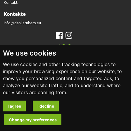
Kontakt
Kontakte
info@dahliatubers.eu
We use cookies
We use cookies and other tracking technologies to
dahliatubers.eu
improve your browsing experience on our website, to
show you personalized content and targeted ads, to
Design und Entwicklung
analyze our website traffic, and to understand where
our visitors are coming from.
I agree
I decline
Change my preferences