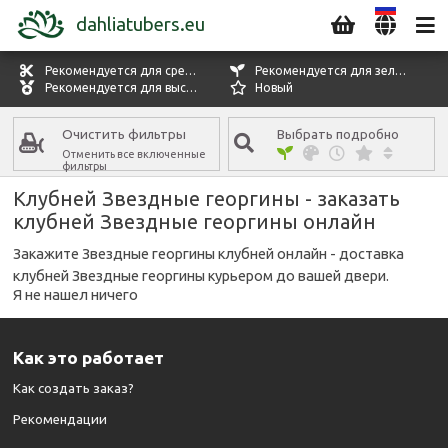
dahliatubers.eu
Рекомендуется для срезки цветов
Рекомендуется для зелени
Рекомендуется для выставок
Новый
Очистить фильтры
Выбрать подробно
Отменить все включенные
фильтры
КАТЕГОРИЯ ГЕОРГИНОВ
Kлубней Звездные георгины - заказать
Звездные георгины
клубней Звездные георгины онлайн
ЦВЕТ ЦВЕТКА
Закажите Звездные георгины клубней онлайн - доставка
Все цвета
клубней Звездные георгины курьером до вашей двери.
Я не нашел ничего
ВРЕМЯ ЦВЕТЕНИЯ
Все времена цветения
Как это работает
СВОЙСТВА
Как создать заказ?
Все особенности
Рекомендации
ПОСЛЕДОВАТЕЛЬНОСТЬ В СПИСКЕ
Стандартная последовательность