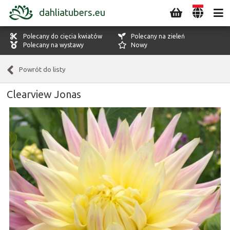
dahliatubers.eu
Polecany do cięcia kwiatów
Polecany na zieleń
Polecany na wystawy
Nowy
Powrót do listy
Clearview Jonas