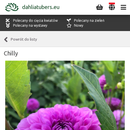
dahliatubers.eu
Polecany do cięcia kwiatów
Polecany na zieleń
Polecany na wystawy
Nowy
Powrót do listy
Chilly