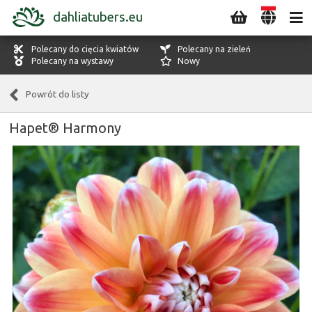
dahliatubers.eu
Polecany do cięcia kwiatów
Polecany na zieleń
Polecany na wystawy
Nowy
Powrót do listy
Hapet® Harmony