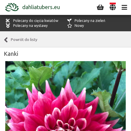
dahliatubers.eu
Polecany do cięcia kwiatów
Polecany na zieleń
Polecany na wystawy
Nowy
Powrót do listy
Kanki