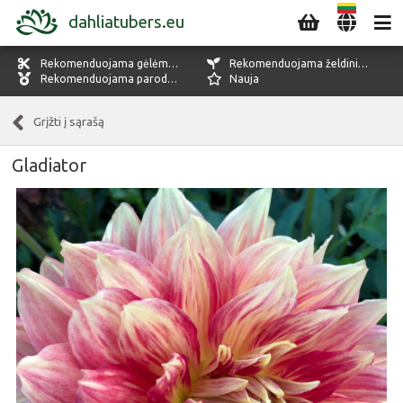
dahliatubers.eu
Rekomenduojama gėlėms pjaustyti
Rekomenduojama želdiniams
Rekomenduojama parodoms
Nauja
Grįžti į sąrašą
Gladiator