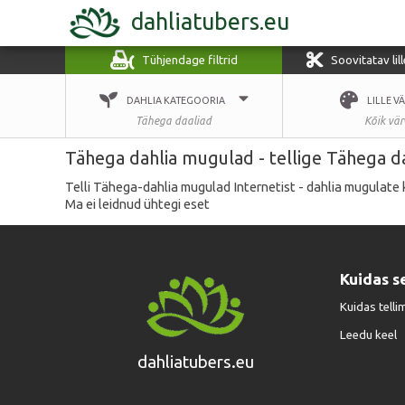
dahliatubers.eu
Tühjendage filtrid
Soovitatav lil
DAHLIA KATEGOORIA
LILLE V
Tähega daaliad
Kõik vär
Tähega dahlia mugulad - tellige Tähega d
Telli Tähega-dahlia mugulad Internetist - dahlia mugulate 
Ma ei leidnud ühtegi eset
Kuidas s
Kuidas telli
Leedu keel
dahliatubers.eu