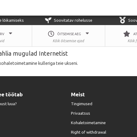
le lõikamiseks
Soovitatav rohelusse
Soov
ÄRV
ÕITSEMISE AEG
A
vid
Kõik õitsemise ajad
Kõik 
ahlia mugulad Internetist
kohaletoimetamine kulleriga teie ukseni.
ee töötab
Meist
must luua?
Tingimused
Privaatsus
Kohaletoimetamine
Right of withdrawal