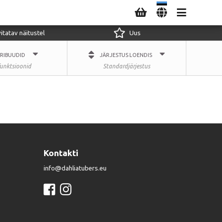
itatav näitustel
Uus
TRIBUUDID
JÄRJESTUS LOENDIS
funktsioonid
Standardjärjestus
Kontakti
info@dahliatubers.eu