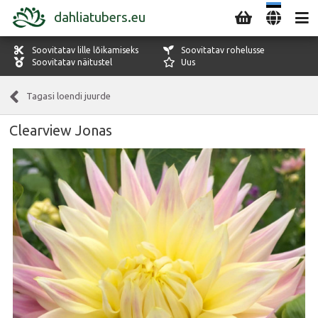
dahliatubers.eu
Soovitatav lille lõikamiseks
Soovitatav rohelusse
Soovitatav näitustel
Uus
Tagasi loendi juurde
Clearview Jonas