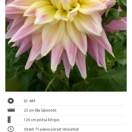
ID: 489
25 cm lille läbimõõt
120 cm põõsa kõrgus
õitseb 75 päeva pärast istutamist