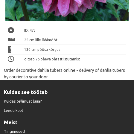
ID: 473
25 cm lille läbimõõt
130 cm põõsa kõrgus
õitseb 75 päeva pärast istutamist
Order decorative dahlia tubers online - delivery of dahlia tubers
by courier to your door.
Kuidas see töötab
Kuidas tellimust luua?
Leedu keel
Meist
Tingimused