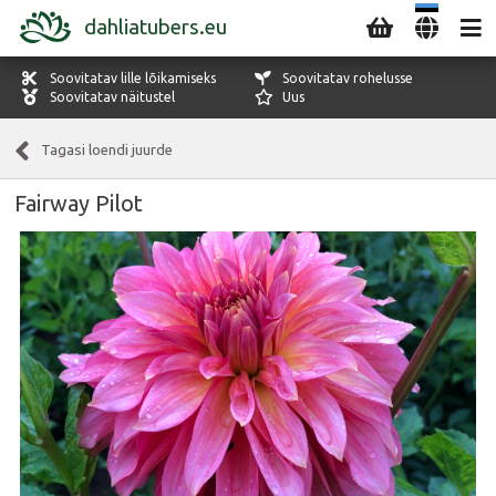
dahliatubers.eu
Soovitatav lille lõikamiseks
Soovitatav rohelusse
Soovitatav näitustel
Uus
Tagasi loendi juurde
Fairway Pilot