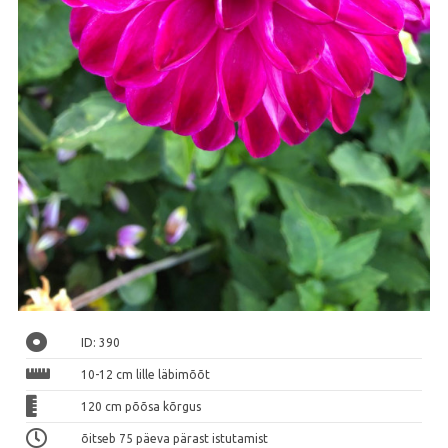
ID: 390
10-12 cm lille läbimõõt
120 cm põõsa kõrgus
õitseb 75 päeva pärast istutamist