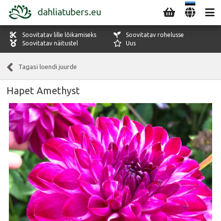
dahliatubers.eu
Soovitatav lille lõikamiseks
Soovitatav rohelusse
Soovitatav näitustel
Uus
Tagasi loendi juurde
Hapet Amethyst