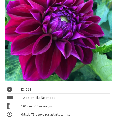
ID: 261
12-15 cm lille läbimõõt
100 cm põõsa kõrgus
õitseb 75 päeva pärast istutamist