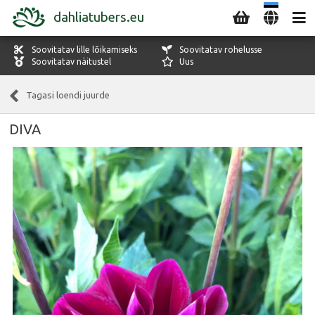
dahliatubers.eu
Soovitatav lille lõikamiseks
Soovitatav rohelusse
Soovitatav näitustel
Uus
Tagasi loendi juurde
DIVA